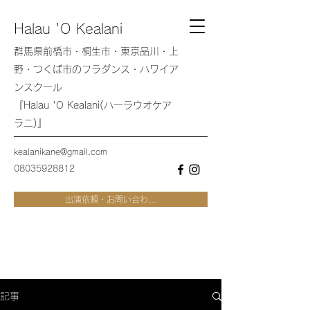
Halau 'O Kealani
群馬県前橋市・桐生市・東京品川・上
野・つくば市のフラダンス・ハワイア
ンスクール
『Halau 'O Kealani(ハーラウオケア
ラニ)』
kealanikane@gmail.com
08035928812
出演依頼・お問い合わ...
記事