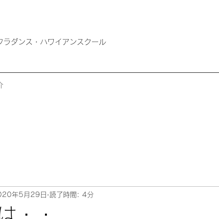
ば市のフラダンス・ハワイアンスクール
介
020年5月29日
読了時間: 4分
は・・