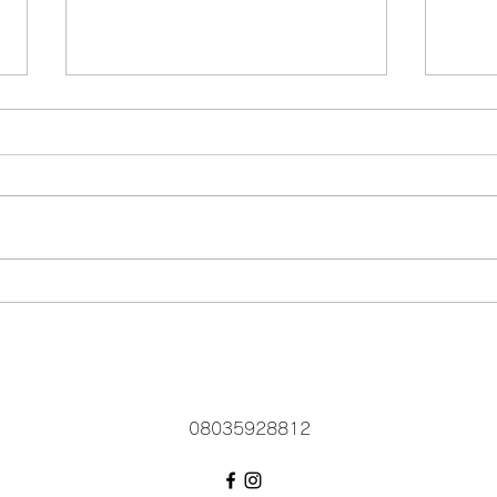
Facebookのハーラウ オ ケア
ラニのページにたくさんのブ
ログがあります
ハーラウ オ ケアラニのページを
見ていただいてありがとうござい
イベ
ます。 ではFacebookを利用して
教室の活動などを紹介しておりま
す。こちらのサイトではなかなか
更新ができていませんm(_ _)m
Facebookのハーラウ オ ケアラ
ニ(Hālau ʻO...
08035928812