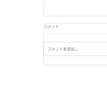
ケアラニ2022を振り返って
コメント
まず、指導者という立場におい
て。 生徒の夢を叶える クムの名
に恥じることのない人になる 自
コメントを追加…
分の学びを止めない これが私の
2022年に1月1日に決めた3つの
目標。 この目標は今年で終わり
なのではなく来年も再来年も続き
ます。...