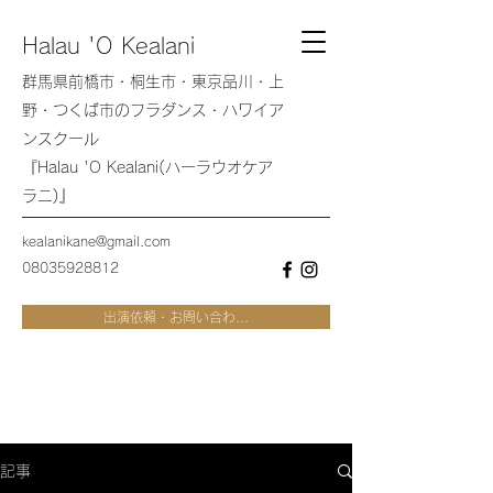
Halau 'O Kealani
群馬県前橋市・桐生市・東京品川・上
野・つくば市のフラダンス・ハワイア
ンスクール
『Halau 'O Kealani(ハーラウオケア
ラニ)』
kealanikane@gmail.com
08035928812
出演依頼・お問い合わ...
記事