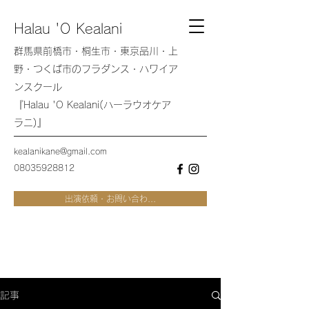
Halau 'O Kealani
群馬県前橋市・桐生市・東京品川・上
野・つくば市のフラダンス・ハワイア
ンスクール
『Halau 'O Kealani(ハーラウオケア
ラニ)』
kealanikane@gmail.com
08035928812
出演依頼・お問い合わ...
記事