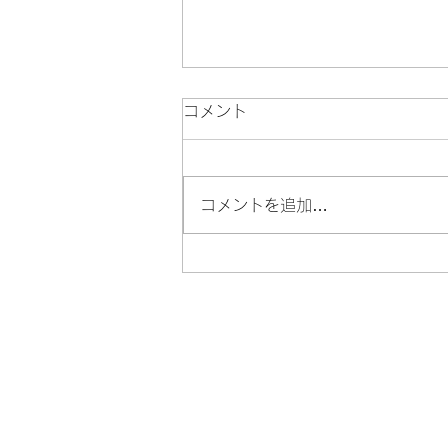
ケアラニ2022を振り返って
コメント
まず、指導者という立場におい
て。 生徒の夢を叶える クムの名
に恥じることのない人になる 自
コメントを追加…
分の学びを止めない これが私の
2022年に1月1日に決めた3つの
目標。 この目標は今年で終わり
なのではなく来年も再来年も続き
ます。...