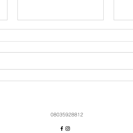
Facebookのハーラウ オ ケア
ラニのページにたくさんのブ
ログがあります
ハーラウ オ ケアラニのページを
見ていただいてありがとうござい
イベ
ます。 ではFacebookを利用して
教室の活動などを紹介しておりま
す。こちらのサイトではなかなか
更新ができていませんm(_ _)m
Facebookのハーラウ オ ケアラ
ニ(Hālau ʻO...
08035928812