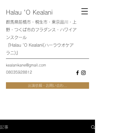
Halau 'O Kealani
群馬県前橋市・桐生市・東京品川・上
野・つくば市のフラダンス・ハワイア
ンスクール
『Halau 'O Kealani(ハーラウオケア
ラニ)』
kealanikane@gmail.com
08035928812
出演依頼・お問い合わ...
記事