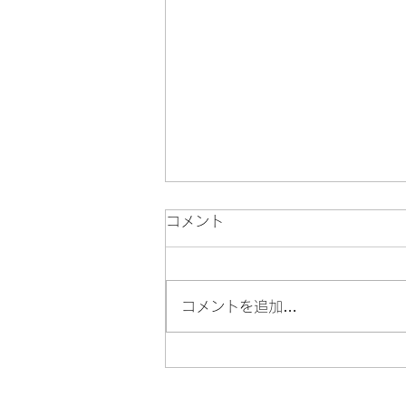
ケアラニ2022を振り返って
コメント
まず、指導者という立場におい
て。 生徒の夢を叶える クムの名
に恥じることのない人になる 自
コメントを追加…
分の学びを止めない これが私の
2022年に1月1日に決めた3つの
目標。 この目標は今年で終わり
なのではなく来年も再来年も続き