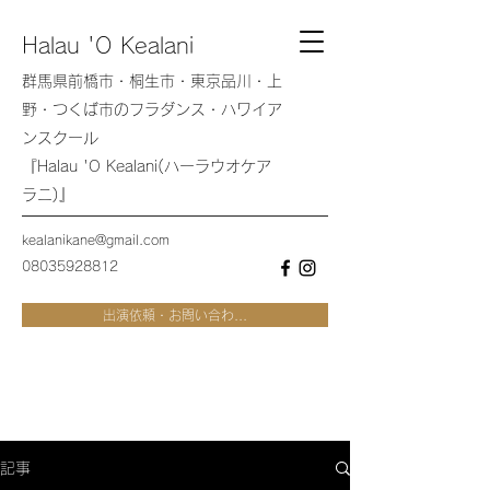
Halau 'O Kealani
群馬県前橋市・桐生市・東京品川・上
野・つくば市のフラダンス・ハワイア
ンスクール
『Halau 'O Kealani(ハーラウオケア
ラニ)』
kealanikane@gmail.com
08035928812
出演依頼・お問い合わ...
記事