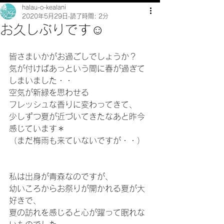
halau-o-kealani
2020年5月29日
読了時間: 2分
お久しぶりです☺
皆さまいかがお過ごしでしょうか？
気が付けばあっという間に春が過ぎて
しまいました・・
空気が新緑を思わせる
フレッシュな香りに変わってきて、
少しずつ夏が近づいてきたなあと昨今
感じています＊
（まだ梅雨も来ていないですが・・）
私は出身が青森なのですが、
幼いころからお祭りが開かれる夏が大
好きで、
夏の訪れを感じると心が躍って眠れな