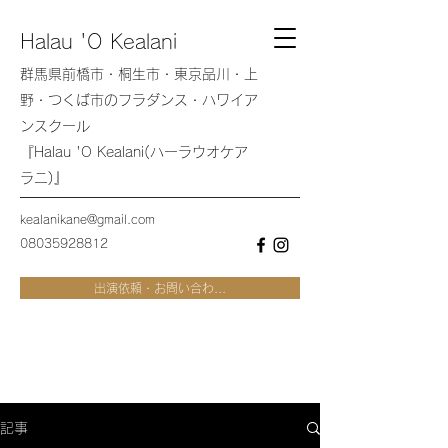
Halau 'O Kealani
群馬県前橋市・桐生市・東京品川・上
野・つくば市のフラダンス・ハワイア
ンスクール
『Halau 'O Kealani(ハーラウオケア
ラニ)』
kealanikane@gmail.com
08035928812
出演依頼・お問い合わ...
記事